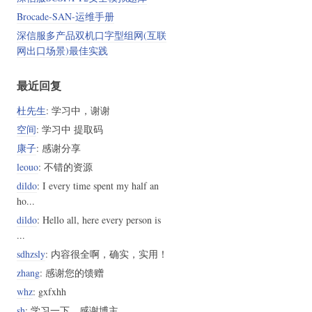
Brocade-SAN-运维手册
深信服多产品双机口字型组网(互联
网出口场景)最佳实践
最近回复
杜先生
: 学习中，谢谢
空间
: 学习中 提取码
康子
: 感谢分享
leouo
: 不错的资源
dildo
: I every time spent my half an
ho...
dildo
: Hello all, here every person is
...
sdhzsly
: 内容很全啊，确实，实用！
zhang
: 感谢您的馈赠
whz
: gxfxhh
sh
: 学习一下，感谢博主