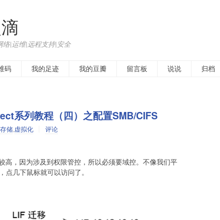
点滴
网络|运维|远程支持|安全
维码
我的足迹
我的豆瓣
留言板
说说
归档
 Select系列教程（四）之配置SMB/CIFS
存储
,
虚拟化
评论
本门槛比较高，因为涉及到权限管控，所以必须要域控。不像我们平
件夹，点几下鼠标就可以访问了。