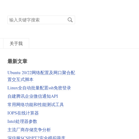
搜
索
关
键
字
关于我
最新文章
Ubuntu 20/22网络配置及网口聚合配
置交互式脚本
Linux全自动批量配置ssh免密登录
自建腾讯企业微信通知API
常用网络功能和性能测试工具
IOPS在线计算器
Intel处理器参数
主流厂商存储竞争分析
深信服SCSP/PT2安全模拟题库