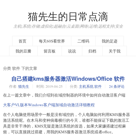
猫先生的日常点滴
主机|系统|存储|虚拟化|超融合|云桌面|网络|运维|远程支持|安全
首页
每天60S看世界
二维码
我的足迹
我的豆瓣
留言板
说说
归档
关于我
分类 软件 下的文章
自己搭建kms服务器激活Windows/Office 软件
作者:
猫先生
时间:
2019-04-25
分类:
主机系统
,
软件
24 条评论
在上一篇文章中，我们介绍到在域控制器的环境中如何自动激活客户端
大客户VL版本Windows客户端加域自动激活详细教程
在个人电脑使用场景中一般是没有域控的，个人电脑如何利用KMS服务器
激活系统呢。在木马和变种病毒横行的今天，谁都不能保证下载的激活工
具是非常干净的，KMS无疑是激活系统的首选，如果大家嫌搭建过程麻
烦，可以直接跳过搭建，用我的KMS服务器激活系统或者office。