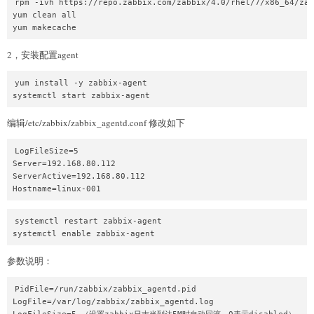
rpm -ivh https://repo.zabbix.com/zabbix/4.0/rhel/7/x86_64/zab
yum clean all

yum makecache
2，安装配置agent
yum install -y zabbix-agent

systemctl start zabbix-agent
编辑/etc/zabbix/zabbix_agentd.conf 修改如下
LogFileSize=5

Server=192.168.80.112

ServerActive=192.168.80.112

Hostname=linux-001
systemctl restart zabbix-agent

systemctl enable zabbix-agent
参数说明：
PidFile=/run/zabbix/zabbix_agentd.pid 

LogFile=/var/log/zabbix/zabbix_agentd.log
