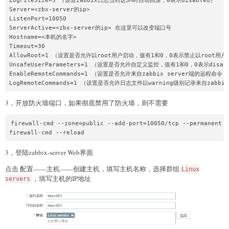
LogFileSize=5 （设置zabbix日志当到达5M时自动回滚，0表示disabled）

Server=<zbx-server的ip>

ListenPort=10050

ServerActive=<zbx-server的ip> 在这里可以改变端口号

Hostname=<本机的名字>

Timeout=30

AllowRoot=1 （设置是否允许以root用户启动，值有1和0，0表示禁止以root用户
UnsafeUserParameters=1 （设置是否允许自定义监控，值有1和0，0表示disabl
EnableRemoteCommands=1 （设置是否允许来自zabbix server端的远程命令
LogRemoteCommands=1 （设置是否允许日志文件以warning级别记录来自zabbi
3，开放防火墙端口，如果彻底禁用了防火墙，则不需要
firewall-cmd --zone=public --add-port=10050/tcp --permanent

firewall-cmd --reload
3，登陆zabbix-server Web界面
点击 配置——主机——创建主机，填写主机名称，选择群组
Linux
，填写主机的IP地址
servers