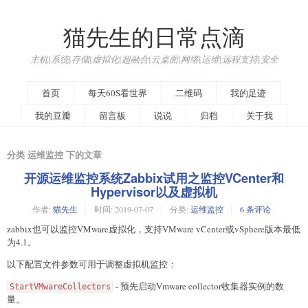
猫先生的日常点滴
主机|系统|存储|虚拟化|超融合|云桌面|网络|运维|远程支持|安全
首页
每天60S看世界
二维码
我的足迹
我的豆瓣
留言板
说说
归档
关于我
分类 运维监控 下的文章
开源运维监控系统Zabbix试用之监控VCenter和
Hypervisor以及虚拟机
作者:
猫先生
时间:
2019-07-07
分类:
运维监控
6 条评论
zabbix也可以监控VMware虚拟化，支持VMware vCenter或vSphere版本最低
为4.1。
以下配置文件参数可用于调整虚拟机监控：
- 预先启动Vmware collector收集器实例的数
StartVMwareCollectors
量。