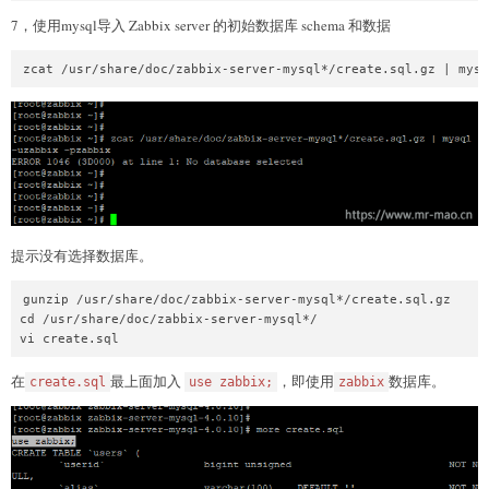
7，使用mysql导入 Zabbix server 的初始数据库 schema 和数据
zcat /usr/share/doc/zabbix-server-mysql*/create.sql.gz | mysq
提示没有选择数据库。
gunzip /usr/share/doc/zabbix-server-mysql*/create.sql.gz

cd /usr/share/doc/zabbix-server-mysql*/

vi create.sql
在
最上面加入
，即使用
数据库。
create.sql
use zabbix;
zabbix