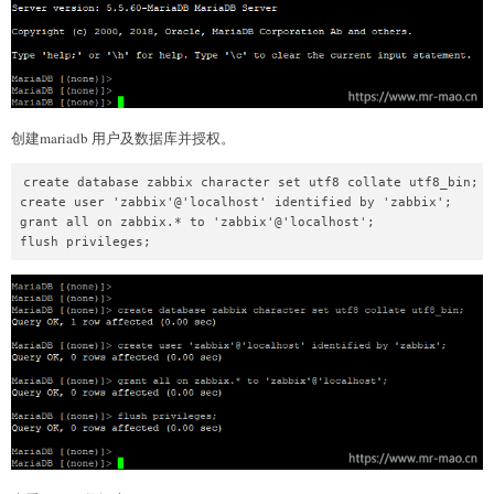
创建mariadb 用户及数据库并授权。
create database zabbix character set utf8 collate utf8_bin; 

create user 'zabbix'@'localhost' identified by 'zabbix';

grant all on zabbix.* to 'zabbix'@'localhost';

flush privileges;