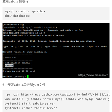
查看zabbix 数据库
mysql -uzabbix -pzabbix

show databases;
6，安装zabbix二进制yum文件
rpm -ivh http://repo.zabbix.com/zabbix/4.0/rhel/7/x86_64/zabb
yum install -y zabbix-server-mysql zabbix-web-mysql zabbix-get
systemctl start zabbix-server

systemctl enable zabbix-server