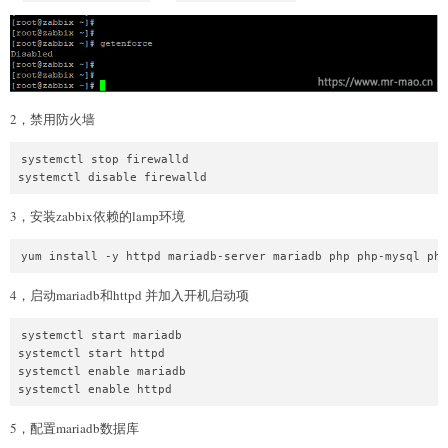
2，禁用防火墙
systemctl stop firewalld

systemctl disable firewalld
3，安装zabbix依赖的lamp环境
yum install -y httpd mariadb-server mariadb php php-mysql php
4，启动mariadb和httpd 并加入开机启动项
systemctl start mariadb

systemctl start httpd

systemctl enable mariadb

systemctl enable httpd
5，配置mariadb数据库