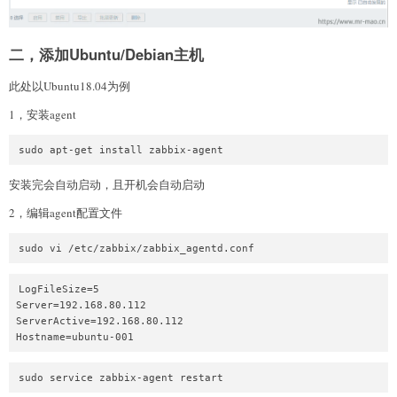
二，添加Ubuntu/Debian主机
此处以Ubuntu18.04为例
1，安装agent
sudo apt-get install zabbix-agent
安装完会自动启动，且开机会自动启动
2，编辑agent配置文件
sudo vi /etc/zabbix/zabbix_agentd.conf
LogFileSize=5

Server=192.168.80.112

ServerActive=192.168.80.112

Hostname=ubuntu-001
sudo service zabbix-agent restart