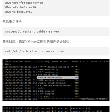
VMwarePerfFrequency=60

VMwareCacheSize=2G

VMwareTimeout=60
然后重启服务
systemctl restart zabbix-server
查看日志，确定VMware监控相关组件是否启动：
cat /etc/zabbix/zabbix_server.conf