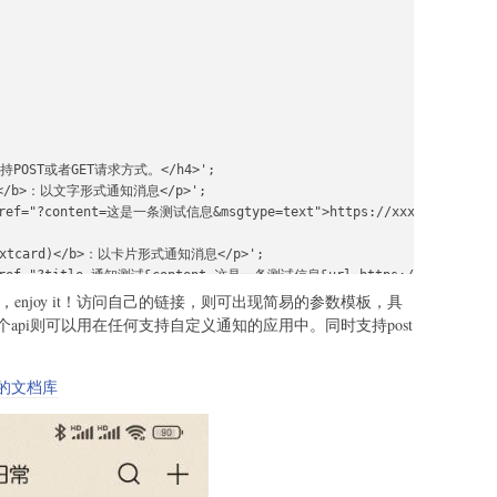
持POST或者GET请求方式。</h4>';

t)</b>：以文字形式通知消息</p>';

href="?content=这是一条测试信息&msgtype=text">https://xxx.xxx.xxx/
extcard)</b>：以卡片形式通知消息</p>';

href="?title=通知测试&content=这是一条测试信息&url=https://www.mr-mao.c
enjoy it！访问自己的链接，则可出现简易的参数模板，具
s)</b>：以图文形式通知消息</p>';

api则可以用在任何支持自定义通知的应用中。同时支持post
ref="?title=通知测试&content=这是一条测试信息&picurl=https://www.mr-mao.
news)</b>：以富文本图文形式通知消息</p>';

的文档库
href="?title=通知测试&content=这是一条测试信息&msgtype=mpnews">https:/
mpnews</a></p>';
