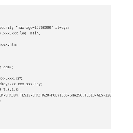
ecurity "max-age=15768000" always;

.xxx.xxx.log  main;

dex.htm;

.com/;

xx.xxx.crt;

key/xxx.xxx.xxx.key;

 TLSv1.3; 

CM-SHA384:TLS13-CHACHA20-POLY1305-SHA256:TLS13-AES-128-GCM-SHA25

