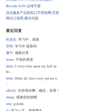
Brocade-SAN-运维手册
深信服多产品双机口字型组网(互联
网出口场景)最佳实践
最近回复
杜先生
: 学习中，谢谢
空间
: 学习中 提取码
康子
: 感谢分享
leouo
: 不错的资源
dildo
: I every time spent my half an
ho...
dildo
: Hello all, here every person is
6:TLS13-AES-128-CCM-8-SHA256:TLS13-AES-128-CCM-SHA256:EECDH+CHAC
...
sdhzsly
: 内容很全啊，确实，实用！
zhang
: 感谢您的馈赠
whz
: gxfxhh
sh
: 学习一下，感谢博主