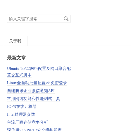
搜
索
关
键
字
关于我
最新文章
Ubuntu 20/22网络配置及网口聚合配
置交互式脚本
Linux全自动批量配置ssh免密登录
自建腾讯企业微信通知API
常用网络功能和性能测试工具
IOPS在线计算器
Intel处理器参数
主流厂商存储竞争分析
深信服SCSP/PT2安全模拟题库