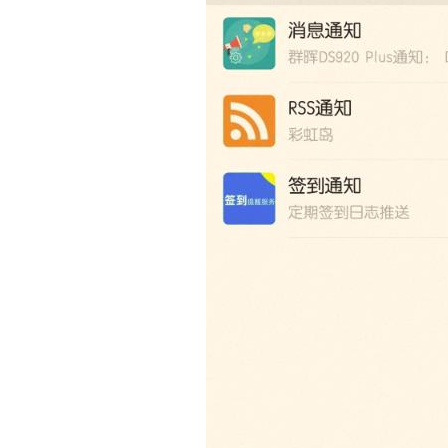
// 声明页面 header

header("Content-type:text/html;cha
// 获取 access_token

function getToken(){

 // 定义 id 和 secret

 $corpid='xxxxxx';//这里填写你的企业 
 $corpsecret='xxxxxxxxxxxxxxx
 // 读取 access_token

 include './access_token.php';

 // 判断是否过期

 if (time() > $access_token['expir
 // 如果已经过期就得重新获取并缓存

 $access_token = array();

 $access_token['access_token'] = 
 $access_token['expires']=time()+7
 // 将数组写入 php 文件

 $arr = '<?php'.PHP_EOL.'$access_
 $arrfile = fopen("./access_token.
 fwrite($arrfile,$arr);

 fclose($arrfile);

 // 返回当前的 access_token

 return $access_token['access_toke
 }else{
