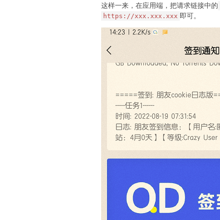
    }

这样一来，在应用端，把请求链接中的
即可。
https://xxx.xxx.xxx
server {

    listen 80;

    server_name xxx.xxx.xxx;

    rewrite ^(.*)$ https://${serve
    if ($host != 'xxx.xxx.xxx'){

   return 403;

}
