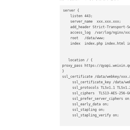
server {

    listen 443;

    server_name  xxx.xxx.xxx;

    add_header Strict-Transport-S
    access_log  /var/log/nginx/xxx
    root   /data/www;

    index  index.php index.html in
   location / {

proxy_pass https://qyapi.weixin.qq
}

ssl_certificate /data/webkey/xxx.x
     ssl_certificate_key /data/web
     ssl_protocols TLSv1.1 TLSv1.2
     ssl_ciphers  TLS13-AES-256-G
     ssl_prefer_server_ciphers on;
     ssl_early_data on;

     ssl_stapling on;

     ssl_stapling_verify on;
