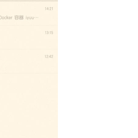
rset=utf-8");

ID

x';//这里填写你刚创建的应用 secret

es']){

getNewToken($corpid,$corpsecret);

000;

token = '.var_export($access_token,true).';'.PHP_EOL.'?>';

php","w");

n'];
