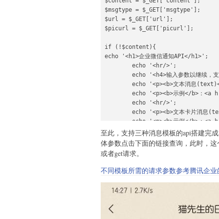
$content = $_GET['content'];

$msgtype = $_GET['msgtype'];

$url = $_GET['url'];

$picurl = $_GET['picurl'];

if (!$content){

echo '<h1>企业微信通知API</h1>';

        echo '<hr/>';

        echo '<h4>输入参数以继续，支
        echo '<p><b>文本消息(tex
        echo '<p><b>示例</b>：<a 
        echo '<hr/>';

        echo '<p><b>文本卡片消息(t
        echo '<p><b>示例</b>：<a 
        echo '<hr/>';

至此，支持三种消息模板的api搭建完成，
        echo '<p><b>图文消息(new
体参数点击下面的链接查询，此时，这个
        echo '<p><b>示例</b>：<a h
或者get请求。
        echo '<hr/>';

        echo '<p><b>图文消息(mp
不同模板所需的请求参数参考腾讯企业
        echo '<p><b>示例</b>：<a 
知测试&content=这是一条测试信息&msgtype=
        echo '<hr/>';

}else{
