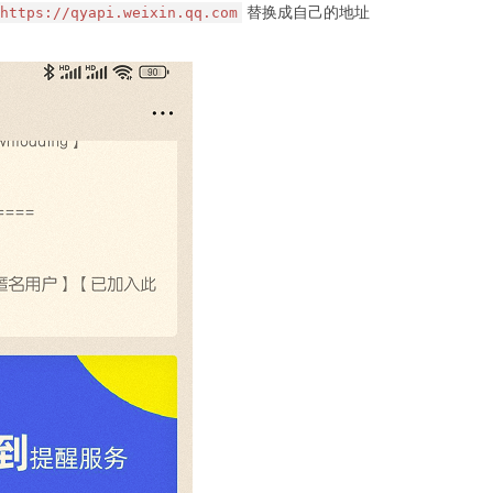
替换成自己的地址
https://qyapi.weixin.qq.com
r_name}$1 permanent; 
