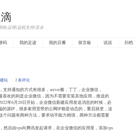
点滴
网络|运维|远程支持|安全
维码
我的足迹
我的豆瓣
留言板
说说
归档
建站
2 条评论
支持通知的方式有很多，server酱，丁丁，企业微信，
八门，我最喜欢的则是企业微信，因为不需要安装其他应用，推送的
022年6月20日开始，企业微信新建应用发送消息的时候，必
求端的源IP，很多家用宽带的公网IP都是动态的，重启就变，这
这个问题有两种方法，要求动手能力稍强，两种方法都需要
ps，然后由vps向腾讯发起请求，在企业微信的应用里，添加vps