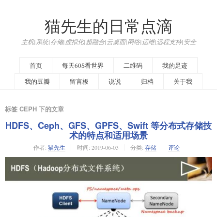
猫先生的日常点滴
主机|系统|存储|虚拟化|超融合|云桌面|网络|运维|远程支持|安全
首页
每天60S看世界
二维码
我的足迹
我的豆瓣
留言板
说说
归档
关于我
标签 CEPH 下的文章
HDFS、Ceph、GFS、GPFS、Swift 等分布式存储技
术的特点和适用场景
作者:
猫先生
时间:
2019-06-03
分类:
存储
评论