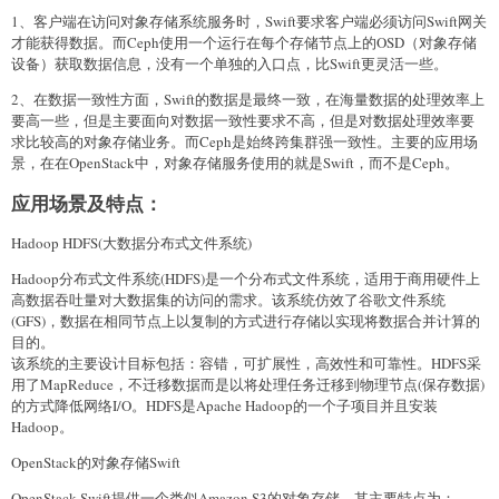
1、客户端在访问对象存储系统服务时，Swift要求客户端必须访问Swift网关
才能获得数据。而Ceph使用一个运行在每个存储节点上的OSD（对象存储
设备）获取数据信息，没有一个单独的入口点，比Swift更灵活一些。
2、在数据一致性方面，Swift的数据是最终一致，在海量数据的处理效率上
要高一些，但是主要面向对数据一致性要求不高，但是对数据处理效率要
求比较高的对象存储业务。而Ceph是始终跨集群强一致性。主要的应用场
景，在在OpenStack中，对象存储服务使用的就是Swift，而不是Ceph。
应用场景及特点：
Hadoop HDFS(大数据分布式文件系统)
Hadoop分布式文件系统(HDFS)是一个分布式文件系统，适用于商用硬件上
高数据吞吐量对大数据集的访问的需求。该系统仿效了谷歌文件系统
(GFS)，数据在相同节点上以复制的方式进行存储以实现将数据合并计算的
目的。
该系统的主要设计目标包括：容错，可扩展性，高效性和可靠性。HDFS采
用了MapReduce，不迁移数据而是以将处理任务迁移到物理节点(保存数据)
的方式降低网络I/O。HDFS是Apache Hadoop的一个子项目并且安装
Hadoop。
OpenStack的对象存储Swift
OpenStack Swift提供一个类似Amazon S3的对象存储。其主要特点为：