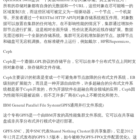
所有的存储对象都有自身的元数据和一个URL，这些对象在尽可能唯一的
区域复制3次，而这些区域可被定义为一组驱动器，一个节点，一个机架
等。开发者通过一个RESTful HTTP API与对象存储系统相互作用。对象数
据可以放置在集群的任何地方。在不影响性能的情况下，集群通过增加外
部节点进行扩展。这是相对全面升级，性价比更高的近线存储扩展。数据
无需迁移到一个全新的存储系统。集群可无宕机增加新的节点。故障节点
和磁盘可无宕机调换。在标准硬件上运行，例如戴尔，HP和Supermicro。
Ceph
Ceph是一个遵循LGPL协议的存储平台，它可以在单个分布式节点上同时支
持对象存储，块存储和文件存储。
Ceph主要设计的初衷是变成一个可避免单节点故障的分布式文件系统，EB
级别的扩展能力，而且是一种开源自由软件，许多超融合的分布式文件系
统都是基于Ceph开发的，作为开源软件在超融合商业领域的应用，Ceph因
为性能等问题被诟病，但不乏许多厂商在Ceph上不断优化和努力。
IBM General Parallel File System(GPFS通用并行文件系统)
这个专有GPFS是一个由IBM开发的高性能集群文件系统。它可以在共享磁
盘或非共享分布式并行模式中进行部署。
GPFS-SNC，其中SNC代表Shared Nothing Cluster(非共享集群)，它是2012
年12月正式发布的GPFS 3.5版本，如今被称为GPFS-FPO(文件配置优化)。这