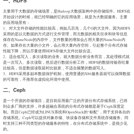
一、HDFS
主要用于大数据的存储场景，是Hadoop大数据架构中的存储组件。HDFS在
开始设计的时候，就已经明确的它的应用场景，就是为大数据服务。主要
的应用场景有：
1、对大文件存储的性能比较高，例如几百兆，几个G的大文件。因为HDFS
采用的是以元数据的方式进行文件管理，而元数据的相关目录和块等信息
保存在NameNode的内存中， 文件数量的增加会占用大量的NameNode内
存。如果存在大量的小文件，会占用大量内存空间，引起整个分布式存储
性能下降，所以尽量使用HDFS存储大文件比较合适。
2、适合低写入，多次读取的业务。就大数据分析业务而言，其处理模式就
是一次写入、多次读取，然后进行数据分析工作，HDFS的数据传输吞吐量
比较高，但是数据读取延时比较差，不适合频繁的数据写入。
3、HDFS采用多副本数据保护机制，使用普通的X86服务器就可以保障数据
的可靠性，不推荐在虚拟化环境中使用。
二、Ceph
是一个开源的存储项目，是目前应用最广泛的开源分布式存储系统，已得
到众多厂商的支持，许多超融合系统的分布式存储都是基于Ceph深度定
制。而且Ceph已经成为LINUX系统和OpenStack的“标配”，用于支持各自的
存储系统。Ceph可以提供对象存储、块设备存储和文件系统存储服务。同
时支持三种不同类型的存储服务的特性，在分布式存储系统中，是很少见
的。