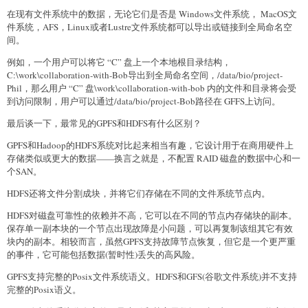
在现有文件系统中的数据，无论它们是否是 Windows文件系统， MacOS文
件系统，AFS，Linux或者Lustre文件系统都可以导出或链接到全局命名空
间。
例如，一个用户可以将它 “C” 盘上一个本地根目录结构，
C:\work\collaboration-with-Bob导出到全局命名空间，/data/bio/project-
Phil，那么用户 “C” 盘\work\collaboration-with-bob 内的文件和目录将会受
到访问限制，用户可以通过/data/bio/project-Bob路径在 GFFS上访问。
最后谈一下，最常见的GPFS和HDFS有什么区别？
GPFS和Hadoop的HDFS系统对比起来相当有趣，它设计用于在商用硬件上
存储类似或更大的数据——换言之就是，不配置 RAID 磁盘的数据中心和一
个SAN。
HDFS还将文件分割成块，并将它们存储在不同的文件系统节点内。
HDFS对磁盘可靠性的依赖并不高，它可以在不同的节点内存储块的副本。
保存单一副本块的一个节点出现故障是小问题，可以再复制该组其它有效
块内的副本。相较而言，虽然GPFS支持故障节点恢复，但它是一个更严重
的事件，它可能包括数据(暂时性)丢失的高风险。
GPFS支持完整的Posix文件系统语义。HDFS和GFS(谷歌文件系统)并不支持
完整的Posix语义。