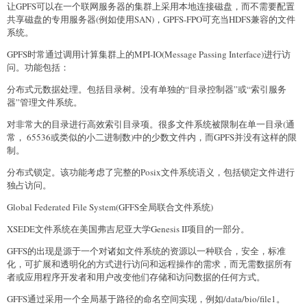
让GPFS可以在一个联网服务器的集群上采用本地连接磁盘，而不需要配置
共享磁盘的专用服务器(例如使用SAN)，GPFS-FPO可充当HDFS兼容的文件
系统。
GPFS时常通过调用计算集群上的MPI-IO(Message Passing Interface)进行访
问。功能包括：
分布式元数据处理。包括目录树。没有单独的“目录控制器”或“索引服务
器”管理文件系统。
对非常大的目录进行高效索引目录项。很多文件系统被限制在单一目录(通
常， 65536或类似的小二进制数)中的少数文件内，而GPFS并没有这样的限
制。
分布式锁定。该功能考虑了完整的Posix文件系统语义，包括锁定文件进行
独占访问。
Global Federated File System(GFFS全局联合文件系统)
XSEDE文件系统在美国弗吉尼亚大学Genesis II项目的一部分。
GFFS的出现是源于一个对诸如文件系统的资源以一种联合，安全，标准
化，可扩展和透明化的方式进行访问和远程操作的需求，而无需数据所有
者或应用程序开发者和用户改变他们存储和访问数据的任何方式。
GFFS通过采用一个全局基于路径的命名空间实现，例如/data/bio/file1。