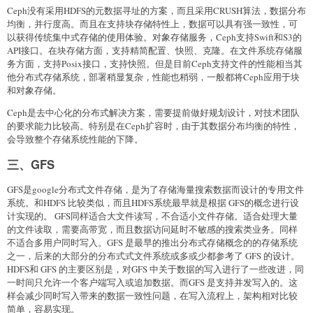
Ceph没有采用HDFS的元数据寻址的方案，而且采用CRUSH算法，数据分布
均衡，并行度高。而且在支持块存储特性上，数据可以具有强一致性，可
以获得传统集中式存储的使用体验。对象存储服务，Ceph支持Swift和S3的
API接口。在块存储方面，支持精简配置、快照、克隆。在文件系统存储服
务方面，支持Posix接口，支持快照。但是目前Ceph支持文件的性能相当其
他分布式存储系统，部署稍显复杂，性能也稍弱，一般都将Ceph应用于块
和对象存储。
Ceph是去中心化的分布式解决方案，需要提前做好规划设计，对技术团队
的要求能力比较高。特别是在Ceph扩容时，由于其数据分布均衡的特性，
会导致整个存储系统性能的下降。
三、GFS
GFS是google分布式文件存储，是为了存储海量搜索数据而设计的专用文件
系统。和HDFS 比较类似，而且HDFS系统最早就是根据 GFS的概念进行设
计实现的。 GFS同样适合大文件读写，不合适小文件存储。适合处理大量
的文件读取，需要高带宽，而且数据访问延时不敏感的搜索类业务。同样
不适合多用户同时写入。GFS 是最早的推出分布式存储概念的的存储系统
之一，后来的大部分的分布式式文件系统或多或少都参考了 GFS 的设计。
HDFS和 GFS 的主要区别是，对GFS 中关于数据的写入进行了一些改进，同
一时间只允许一个客户端写入或追加数据。而GFS 是支持并发写入的。这
样会减少同时写入带来的数据一致性问题，在写入流程上，架构相对比较
简单，容易实现。