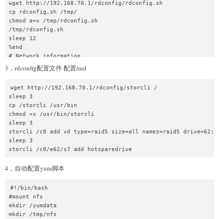
wget http://192.168.70.1/rdconfig/rdconfig.sh

cp rdconfig.sh /tmp/

chmod a+x /tmp/rdconfig.sh

/tmp/rdconfig.sh

sleep 12

%end

# Network information

network  --bootproto=dhcp --onboot=on --noipv6

3，rdconfig配置文件 配置raid
network  --hostname=server

# Reboot after installation

wget http://192.168.70.1/rdconfig/storcli /

reboot

sleep 3

# Root password

cp /storcli /usr/bin

rootpw --iscrypted $6$sgwDN64lfSiJ2b01$Q3k/pI26guRqkmTu14gn1T
chmod +x /usr/bin/storcli

# System services

sleep 3

services --enabled="chronyd"

storcli /c0 add vd type=raid5 size=all names=raid5 drive=62:0-
# System timezone

sleep 3

timezone Asia/Shanghai

storcli /c0/e62/s7 add hotsparedrive
user --name=admin --password=$6$Co8MpRTqRc1LZ2CY$hWwoGvJ1xzFm
# X Window System configuration information

4，自动配置yum脚本
xconfig  --startxonboot

# System bootloader configuration

bootloader --append=" crashkernel=auto" --location=mbr --boot-
#!/bin/bash

# Partition clearing information

#mount nfs

clearpart --all --initlabel

mkdir /yumdata

# Disk partitioning information

mkdir /tmp/nfs
