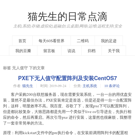
猫先生的日常点滴
主机|系统|存储|虚拟化|超融合|云桌面|网络|运维|远程支持|安全
首页
每天60S看世界
二维码
我的足迹
我的豆瓣
留言板
说说
归档
关于我
标签 无人值守 下的文章
PXE下无人值守配置阵列及安装CentOS7
作者:
猫先生
时间:
2019-09-24
分类:
主机系统
10 条评论
客户采购200台联想服务器，现在需要安装系统， 一台一台的用优盘安
装，显然不是最佳办法，PXE安装肯定是首选，但是还是得一台一台配置阵
列，这样，明显效率不高。我百度、谷歌了下，发现pxe下可以配置阵列，
但是都比较复杂，大致思路都是先用一个类似于live os引导进去，先执行相
应的命令，然后再重启。再次引导pxe 进行安装，这显然也很麻烦，我整理
了一套非常简单的方法。
原理：利用kickstart文件中的pre执行命令，在安装前调用阵列卡的配置程