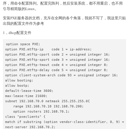
序，用命令配置阵列。配置完阵列，然后安装系统，都不用重启，也不用
引导精简版的Linux。
安装PXE服务器的文档，充斥在全网的各个角落，我就不写了，我这里只贴
出我的配置文件作为参考
1，dhcp配置文件
option space PXE;

option PXE.mtftp-ip    code 1 = ip-address;

option PXE.mtftp-cport code 2 = unsigned integer 16;

option PXE.mtftp-sport code 3 = unsigned integer 16;

option PXE.mtftp-tmout code 4 = unsigned integer 8;

option PXE.mtftp-delay code 5 = unsigned integer 8;

option client-system-arch code 93 = unsigned integer 16;

allow booting;

allow bootp;

default-lease-time 3600;

max-lease-time 21600;

subnet 192.168.70.0 netmask 255.255.255.0{

    range 192.168.70.10 192.168.70.200;

    option routers 192.168.70.1;

class "pxeclients" {

match if substring (option vendor-class-identifier, 0, 9) = "P
next-server 192.168.70.2;
