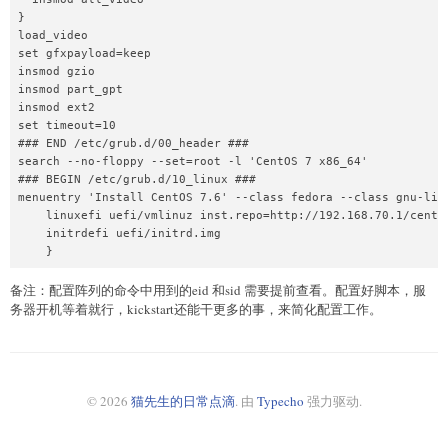
chrony

}

kexec-tools

load_video

%end

set gfxpayload=keep

%addon com_redhat_kdump --enable --reserve-mb='auto'

insmod gzio

%end

insmod part_gpt

%anaconda

insmod ext2

pwpolicy root --minlen=6 --minquality=1 --notstrict --nochange
set timeout=10

pwpolicy user --minlen=6 --minquality=1 --notstrict --nochange
### END /etc/grub.d/00_header ###

pwpolicy luks --minlen=6 --minquality=1 --notstrict --nochange
search --no-floppy --set=root -l 'CentOS 7 x86_64'

%end

### BEGIN /etc/grub.d/10_linux ###

#config yum

menuentry 'Install CentOS 7.6' --class fedora --class gnu-linu
%post

    linuxefi uefi/vmlinuz inst.repo=http://192.168.70.1/cento
wget http://192.168.70.1/script/script.sh

    initrdefi uefi/initrd.img

cp script.sh /tmp/

    }
chmod a+x /tmp/script.sh

/tmp/script.sh

备注：配置阵列的命令中用到的eid 和sid 需要提前查看。配置好脚本，服
rm -fr /tmp/script.sh

务器开机等着就行，kickstart还能干更多的事，来简化配置工作。
%end
© 2026
猫先生的日常点滴
. 由
Typecho
强力驱动.