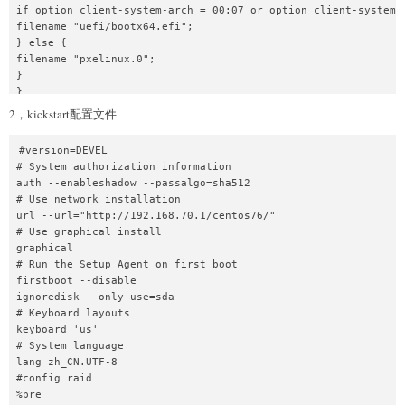
if option client-system-arch = 00:07 or option client-system-a
filename "uefi/bootx64.efi";

} else {

filename "pxelinux.0";

}

}

}
2，kickstart配置文件
#version=DEVEL

# System authorization information

auth --enableshadow --passalgo=sha512

# Use network installation

url --url="http://192.168.70.1/centos76/"

# Use graphical install

graphical

# Run the Setup Agent on first boot

firstboot --disable

ignoredisk --only-use=sda

# Keyboard layouts

keyboard 'us'

# System language

lang zh_CN.UTF-8

#config raid

%pre
