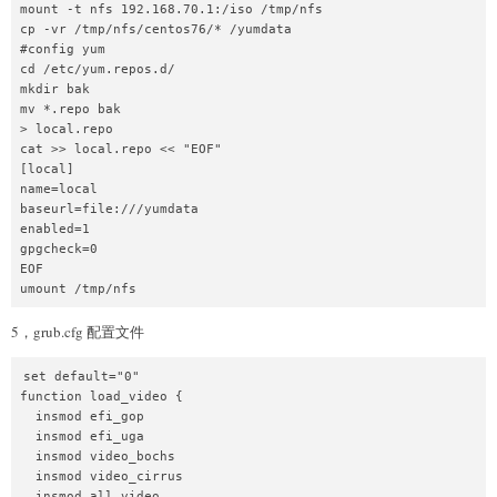
part /boot/efi --fstype="efi" --ondisk=sda --size=500 --fsopti
mount -t nfs 192.168.70.1:/iso /tmp/nfs

part /boot --fstype="xfs" --ondisk=sda --size=1024

cp -vr /tmp/nfs/centos76/* /yumdata

part pv.168 --fstype="lvmpv" --ondisk=sda --grow --size=1

#config yum

volgroup centos --pesize=4096 pv.168

cd /etc/yum.repos.d/

logvol swap  --fstype="swap" --size=20480 --name=swap --vgname
mkdir bak

logvol /  --fstype="xfs" --size=204800 --name=root --vgname=ce
mv *.repo bak

logvol /data  --fstype="xfs" --name=data --vgname=centos --gro
> local.repo

#Accept license

cat >> local.repo << "EOF"

eula --agreed

[local]

%packages

name=local

@^graphical-server-environment

baseurl=file:///yumdata

@base

enabled=1

@core

gpgcheck=0

@desktop-debugging

EOF

@dial-up

umount /tmp/nfs
@fonts

5，grub.cfg 配置文件
@gnome-desktop

@guest-agents

@guest-desktop-agents

set default="0"

@hardware-monitoring

function load_video {

@input-methods

  insmod efi_gop

@internet-browser

  insmod efi_uga

@multimedia

  insmod video_bochs

@print-client

  insmod video_cirrus

@x11

  insmod all_video
