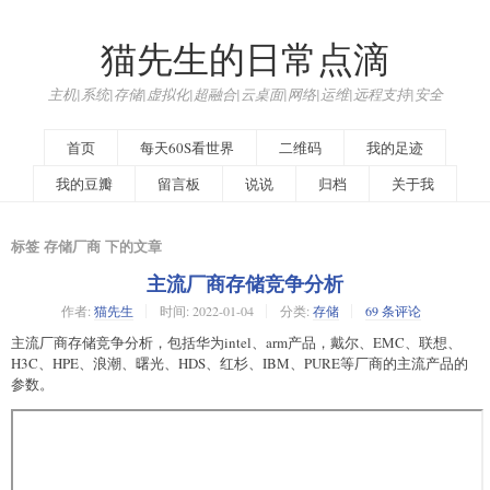
猫先生的日常点滴
主机|系统|存储|虚拟化|超融合|云桌面|网络|运维|远程支持|安全
首页
每天60S看世界
二维码
我的足迹
我的豆瓣
留言板
说说
归档
关于我
标签 存储厂商 下的文章
主流厂商存储竞争分析
作者:
猫先生
时间:
2022-01-04
分类:
存储
69 条评论
主流厂商存储竞争分析，包括华为intel、arm产品，戴尔、EMC、联想、
H3C、HPE、浪潮、曙光、HDS、红杉、IBM、PURE等厂商的主流产品的
参数。